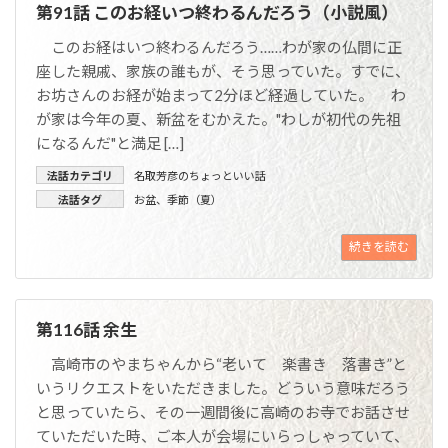
第91話 このお経いつ終わるんだろう（小説風）
このお経はいつ終わるんだろう……わが家の仏間に正
座した親戚、家族の誰もが、そう思っていた。すでに、
お坊さんのお経が始まって2分ほど経過していた。 わ
が家は今年の夏、新盆をむかえた。"わしが初代の先祖
になるんだ"と満足 […]
法話カテゴリ
名取芳彦のちょっといい話
法話タグ
お盆
、
季節（夏）
続きを読む
第116話 余生
高崎市のやまちゃんから“老いて 楽書き 落書き”と
いうリクエストをいただきました。どういう意味だろう
と思っていたら、その一週間後に高崎のお寺でお話させ
ていただいた時、ご本人が会場にいらっしゃっていて、