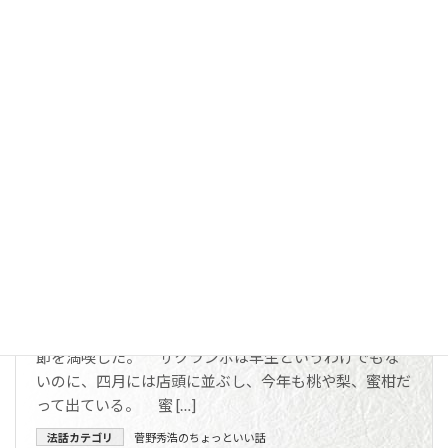
いう方がおられました。 あるとき、今は亡き父母の
ご恩に報いようと、天国から地獄までお探しになります
と、何とお母様は餓鬼道におちて苦しんでいられたので
す。 目蓮尊者は驚 […]
法話カテゴリ
長谷川正徳のちょっといい話
法話タグ
お釈迦様
、
お盆
、
季節（夏）
続きを読む
第35話 季節の行方
山形から畏友から、ルビーのような見事なサクランボ
が届いた。年々早くなる贈り物に、家内総出で戴き、季
節を満喫した。 サクランボは早生というわけでもな
いのに、四月には店頭に並ぶし、今年も桃や梨、蜜柑だ
って出ている。 蜜 […]
法話カテゴリ
菅野秀浩のちょっといい話