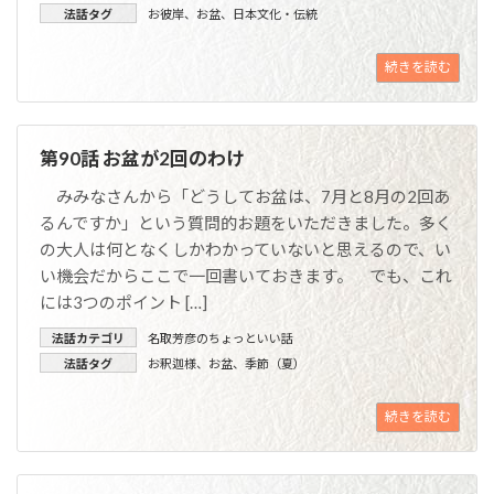
法話タグ
お彼岸
、
お盆
、
日本文化・伝統
続きを読む
第90話 お盆が2回のわけ
みみなさんから「どうしてお盆は、7月と8月の2回あ
るんですか」という質問的お題をいただきました。多く
の大人は何となくしかわかっていないと思えるので、い
い機会だからここで一回書いておきます。 でも、これ
には3つのポイント […]
法話カテゴリ
名取芳彦のちょっといい話
法話タグ
お釈迦様
、
お盆
、
季節（夏）
続きを読む