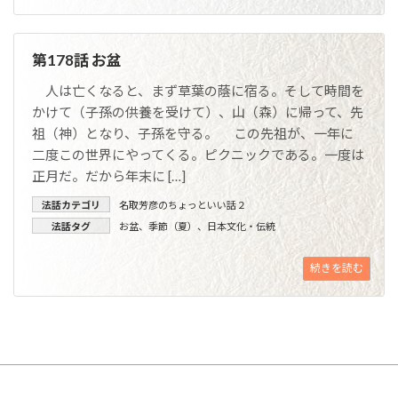
第178話 お盆
人は亡くなると、まず草葉の蔭に宿る。そして時間を
かけて（子孫の供養を受けて）、山（森）に帰って、先
祖（神）となり、子孫を守る。 この先祖が、一年に
二度この世界にやってくる。ピクニックである。一度は
正月だ。だから年末に […]
法話カテゴリ
名取芳彦のちょっといい話２
法話タグ
お盆
、
季節（夏）
、
日本文化・伝統
続きを読む