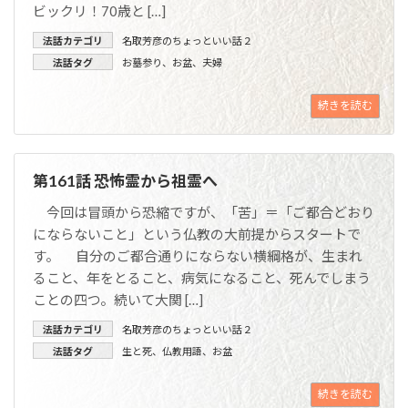
ビックリ！70歳と […]
法話カテゴリ
名取芳彦のちょっといい話２
法話タグ
お墓参り
、
お盆
、
夫婦
続きを読む
第161話 恐怖霊から祖霊へ
今回は冒頭から恐縮ですが、「苦」＝「ご都合どおり
にならないこと」という仏教の大前提からスタートで
す。 自分のご都合通りにならない横綱格が、生まれ
ること、年をとること、病気になること、死んでしまう
ことの四つ。続いて大関 […]
法話カテゴリ
名取芳彦のちょっといい話２
法話タグ
生と死
、
仏教用語
、
お盆
続きを読む