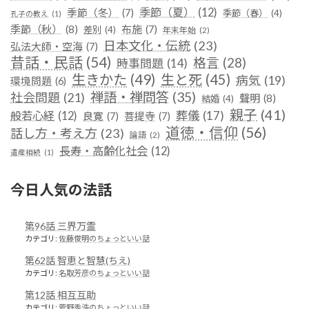
季節（夏）
(12)
季節（冬）
(7)
季節（春）
(4)
孔子の教え
(1)
季節（秋）
(8)
布施
(7)
差別
(4)
年末年始
(2)
日本文化・伝統
(23)
弘法大師・空海
(7)
昔話・民話
(54)
格言
(28)
時事問題
(14)
生きかた
(49)
生と死
(45)
病気
(19)
環境問題
(6)
禅語・禅問答
(35)
社会問題
(21)
聲明
(8)
結婚
(4)
親子
(41)
葬儀
(17)
般若心経
(12)
良寛
(7)
菩提寺
(7)
道徳・信仰
(56)
話し方・考え方
(23)
論語
(2)
長寿・高齢化社会
(12)
遺産相続
(1)
今日人気の法話
第96話 三界万霊
カテゴリ:
佐藤俊明のちょっといい話
第62話 智恵と智慧(ちえ)
カテゴリ:
名取芳彦のちょっといい話
第12話 相互互助
カテゴリ:
菅野秀浩のちょっといい話