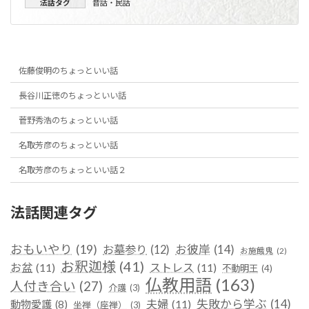
法話タグ
昔話・民話
佐藤俊明のちょっといい話
長谷川正徳のちょっといい話
菅野秀浩のちょっといい話
名取芳彦のちょっといい話
名取芳彦のちょっといい話２
法話関連タグ
おもいやり
(19)
お彼岸
(14)
お墓参り
(12)
お施餓鬼
(2)
お釈迦様
(41)
お盆
(11)
ストレス
(11)
不動明王
(4)
仏教用語
(163)
人付き合い
(27)
介護
(3)
失敗から学ぶ
(14)
夫婦
(11)
動物愛護
(8)
坐禅（座禅）
(3)