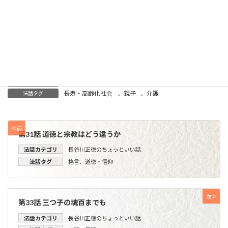
Threads
Facebook
X
LINE
Copy
長谷川正徳のちょっといい話
法話カテゴリ
1999-2000
執筆年
長寿・高齢化社会
、
親子
、
介護
法話タグ
≪前
第31話 道徳と宗教はどう違うか
法話カテゴリ
長谷川正徳のちょっといい話
法話タグ
格言
、
道徳・信仰
次≫
第33話 三つ子の魂百までも
法話カテゴリ
長谷川正徳のちょっといい話