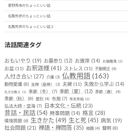
菅野秀浩のちょっといい話
名取芳彦のちょっといい話
名取芳彦のちょっといい話２
法話関連タグ
おもいやり
(19)
お彼岸
(14)
お墓参り
(12)
お施餓鬼
(2)
お釈迦様
(41)
お盆
(11)
ストレス
(11)
不動明王
(4)
仏教用語
(163)
人付き合い
(27)
介護
(3)
失敗から学ぶ
(14)
夫婦
(11)
動物愛護
(8)
坐禅（座禅）
(3)
季節（夏）
(12)
季節（冬）
(7)
季節（春）
(4)
孔子の教え
(1)
季節（秋）
(8)
布施
(7)
差別
(4)
年末年始
(2)
日本文化・伝統
(23)
弘法大師・空海
(7)
昔話・民話
(54)
格言
(28)
時事問題
(14)
生きかた
(49)
生と死
(45)
病気
(19)
環境問題
(6)
禅語・禅問答
(35)
社会問題
(21)
聲明
(8)
結婚
(4)