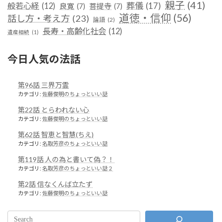
親子
(41)
葬儀
(17)
般若心経
(12)
良寛
(7)
菩提寺
(7)
道徳・信仰
(56)
話し方・考え方
(23)
論語
(2)
長寿・高齢化社会
(12)
遺産相続
(1)
今日人気の法話
第96話 三界万霊
カテゴリ:
佐藤俊明のちょっといい話
第22話 とらわれない心
カテゴリ:
佐藤俊明のちょっといい話
第62話 智恵と智慧(ちえ)
カテゴリ:
名取芳彦のちょっといい話
第119話 人の為と書いて偽？！
カテゴリ:
名取芳彦のちょっといい話２
第2話 信なくんば立たず
カテゴリ:
佐藤俊明のちょっといい話