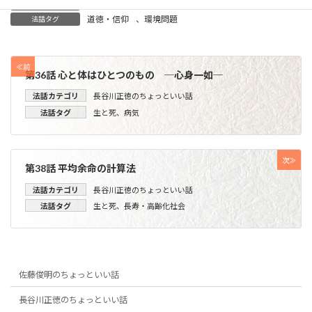
1999-2000
執筆年
道徳・信仰
、
環境問題
法話タグ
≪前
第36話 心と体はひとつのもの ─心身一如─
法話カテゴリ
長谷川正徳のちょっといい話
法話タグ
生と死
、
病気
次≫
第38話 平均余命の計算法
法話カテゴリ
長谷川正徳のちょっといい話
法話タグ
生と死
、
長寿・高齢化社会
佐藤俊明のちょっといい話
長谷川正徳のちょっといい話