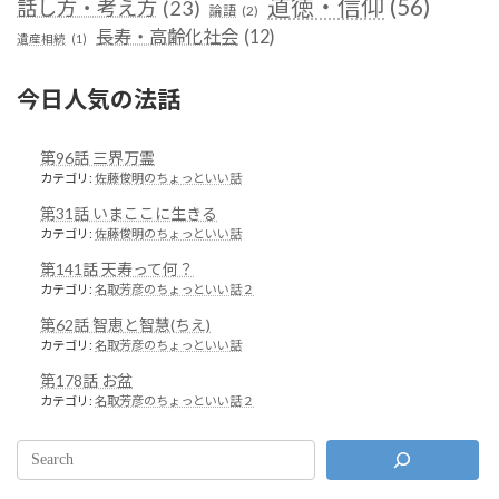
道徳・信仰
(56)
話し方・考え方
(23)
論語
(2)
長寿・高齢化社会
(12)
遺産相続
(1)
今日人気の法話
第96話 三界万霊
カテゴリ:
佐藤俊明のちょっといい話
第31話 いまここに生きる
カテゴリ:
佐藤俊明のちょっといい話
第141話 天寿って何？
カテゴリ:
名取芳彦のちょっといい話２
第62話 智恵と智慧(ちえ)
カテゴリ:
名取芳彦のちょっといい話
第178話 お盆
カテゴリ:
名取芳彦のちょっといい話２