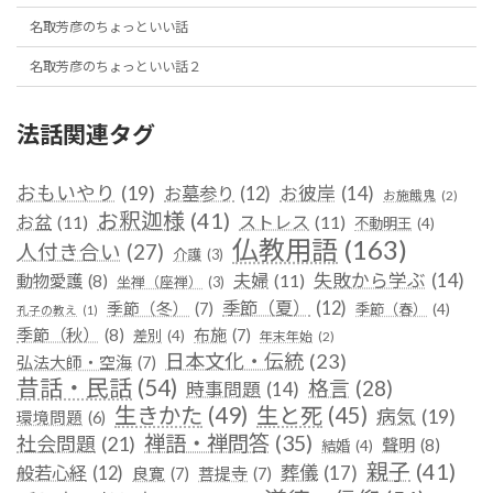
名取芳彦のちょっといい話
名取芳彦のちょっといい話２
法話関連タグ
おもいやり
(19)
お彼岸
(14)
お墓参り
(12)
お施餓鬼
(2)
お釈迦様
(41)
お盆
(11)
ストレス
(11)
不動明王
(4)
仏教用語
(163)
人付き合い
(27)
介護
(3)
失敗から学ぶ
(14)
夫婦
(11)
動物愛護
(8)
坐禅（座禅）
(3)
季節（夏）
(12)
季節（冬）
(7)
季節（春）
(4)
孔子の教え
(1)
季節（秋）
(8)
布施
(7)
差別
(4)
年末年始
(2)
日本文化・伝統
(23)
弘法大師・空海
(7)
昔話・民話
(54)
格言
(28)
時事問題
(14)
生きかた
(49)
生と死
(45)
病気
(19)
環境問題
(6)
禅語・禅問答
(35)
社会問題
(21)
聲明
(8)
結婚
(4)
親子
(41)
葬儀
(17)
般若心経
(12)
良寛
(7)
菩提寺
(7)