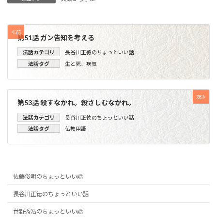
≪前
第51話 ガン告知を考える
法話カテゴリ
長谷川正徳のちょっといい話
法話タグ
生と死
、
病気
次≫
第53話 殺すなかれ。殺さしむなかれ。
法話カテゴリ
長谷川正徳のちょっといい話
法話タグ
仏教用語
佐藤俊明のちょっといい話
長谷川正徳のちょっといい話
菅野秀浩のちょっといい話