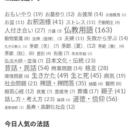
おもいやり
(19)
お彼岸
(14)
お墓参り
(12)
お施餓鬼
(2)
お釈迦様
(41)
お盆
(11)
ストレス
(11)
不動明王
(4)
仏教用語
(163)
人付き合い
(27)
介護
(3)
失敗から学ぶ
(14)
夫婦
(11)
動物愛護
(8)
坐禅（座禅）
(3)
季節（夏）
(12)
季節（冬）
(7)
季節（春）
(4)
孔子の教え
(1)
季節（秋）
(8)
布施
(7)
差別
(4)
年末年始
(2)
日本文化・伝統
(23)
弘法大師・空海
(7)
昔話・民話
(54)
格言
(28)
時事問題
(14)
生きかた
(49)
生と死
(45)
病気
(19)
環境問題
(6)
禅語・禅問答
(35)
社会問題
(21)
聲明
(8)
結婚
(4)
親子
(41)
葬儀
(17)
般若心経
(12)
良寛
(7)
菩提寺
(7)
道徳・信仰
(56)
話し方・考え方
(23)
論語
(2)
長寿・高齢化社会
(12)
遺産相続
(1)
今日人気の法話