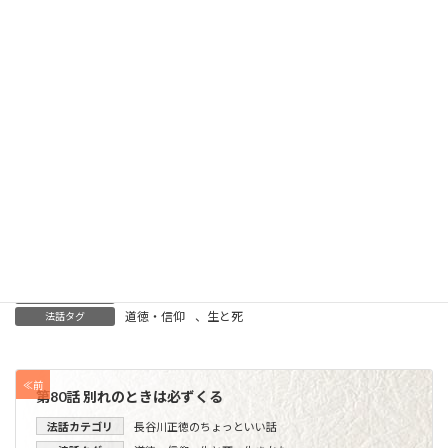
畏怖という宗教感が全く欠けていると申さざるをえ
ない。
※この法話は平成3年に書かれたものです。
Threads
Facebook
X
LINE
Copy
長谷川正徳のちょっといい話
法話カテゴリ
1999-2000
執筆年
道徳・信仰
、
生と死
法話タグ
≪前
第80話 別れのときは必ずくる
法話カテゴリ
長谷川正徳のちょっといい話