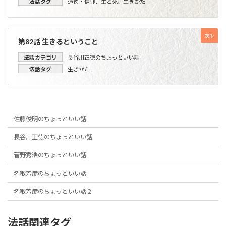
法話タグ
道徳・信仰
、
生と死
、
生きかた
次≫
第82話 生きるということ
法話カテゴリ
長谷川正徳のちょっといい話
法話タグ
生きかた
佐藤俊明のちょっといい話
長谷川正徳のちょっといい話
菅野秀浩のちょっといい話
名取芳彦のちょっといい話
名取芳彦のちょっといい話２
法話関連タグ