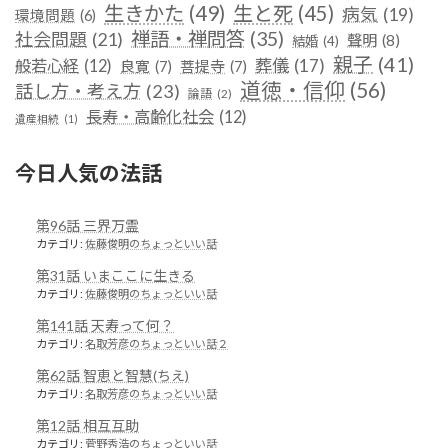
生きかた
(49)
生と死
(45)
病気
(19)
環境問題
(6)
禅語・禅問答
(35)
社会問題
(21)
聲明
(8)
結婚
(4)
親子
(41)
葬儀
(17)
般若心経
(12)
良寛
(7)
菩提寺
(7)
道徳・信仰
(56)
話し方・考え方
(23)
論語
(2)
長寿・高齢化社会
(12)
遺産相続
(1)
今日人気の法話
第96話 三界万霊
カテゴリ:
佐藤俊明のちょっといい話
第31話 いまここに生きる
カテゴリ:
佐藤俊明のちょっといい話
第141話 天寿って何？
カテゴリ:
名取芳彦のちょっといい話２
第62話 智恵と智慧(ちえ)
カテゴリ:
名取芳彦のちょっといい話
第12話 相互互助
カテゴリ:
菅野秀浩のちょっといい話