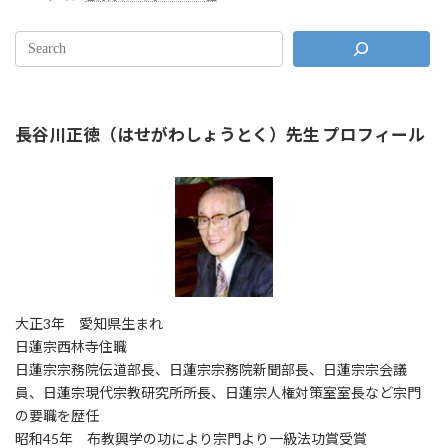
長谷川正徳（はせがわしょうとく）先生 プロフィール
大正3年 愛知県生まれ
日蓮宗西林寺住職
日蓮宗宗務院伝道部長、日蓮宗宗務院新聞部長、日蓮宗宗会議
員、日蓮宗現代宗教研究所所長、日蓮宗人権対策室室長など宗門
の要職を歴任
昭和45年 布教興学の功により宗門より一級法功賞受賞