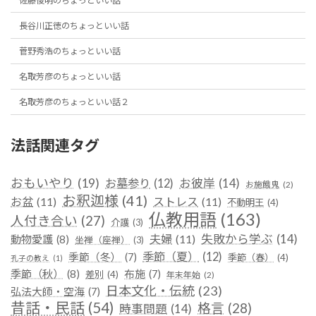
佐藤俊明のちょっといい話
長谷川正徳のちょっといい話
菅野秀浩のちょっといい話
名取芳彦のちょっといい話
名取芳彦のちょっといい話２
法話関連タグ
おもいやり
(19)
お彼岸
(14)
お墓参り
(12)
お施餓鬼
(2)
お釈迦様
(41)
お盆
(11)
ストレス
(11)
不動明王
(4)
仏教用語
(163)
人付き合い
(27)
介護
(3)
失敗から学ぶ
(14)
夫婦
(11)
動物愛護
(8)
坐禅（座禅）
(3)
季節（夏）
(12)
季節（冬）
(7)
季節（春）
(4)
孔子の教え
(1)
季節（秋）
(8)
布施
(7)
差別
(4)
年末年始
(2)
日本文化・伝統
(23)
弘法大師・空海
(7)
昔話・民話
(54)
格言
(28)
時事問題
(14)