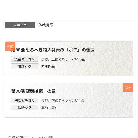
長谷川正徳のちょっといい話
法話カテゴリ
1999-2000
執筆年
仏教用語
法話タグ
≪前
第88話 恐るべき殺人礼賛の「ポア」の理屈
法話カテゴリ
長谷川正徳のちょっといい話
法話タグ
時事問題
次≫
第90話 健康は第一の富
法話カテゴリ
長谷川正徳のちょっといい話
法話タグ
季節（夏）