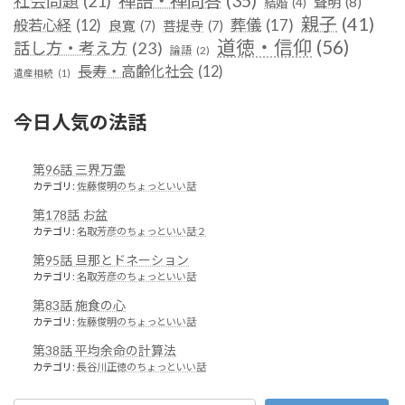
禅語・禅問答
(35)
社会問題
(21)
聲明
(8)
結婚
(4)
親子
(41)
葬儀
(17)
般若心経
(12)
良寛
(7)
菩提寺
(7)
道徳・信仰
(56)
話し方・考え方
(23)
論語
(2)
長寿・高齢化社会
(12)
遺産相続
(1)
今日人気の法話
第96話 三界万霊
カテゴリ:
佐藤俊明のちょっといい話
第178話 お盆
カテゴリ:
名取芳彦のちょっといい話２
第95話 旦那とドネーション
カテゴリ:
名取芳彦のちょっといい話
第83話 施食の心
カテゴリ:
佐藤俊明のちょっといい話
第38話 平均余命の計算法
カテゴリ:
長谷川正徳のちょっといい話