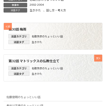
2002-2004
執筆年
生きかた
、
話し方・考え方
法話タグ
≪前
第30話 梅雨
法話カテゴリ
名取芳彦のちょっといい話
法話タグ
生きかた
次≫
第32話 マトリックスの仏教仕立て
法話カテゴリ
名取芳彦のちょっといい話
法話タグ
生きかた
佐藤俊明のちょっといい話
長谷川正徳のちょっといい話