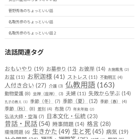
菅野秀浩のちょっといい話
名取芳彦のちょっといい話
名取芳彦のちょっといい話２
法話関連タグ
おもいやり
(19)
お彼岸
(14)
お墓参り
(12)
お施餓鬼
(2)
お釈迦様
(41)
お盆
(11)
ストレス
(11)
不動明王
(4)
仏教用語
(163)
人付き合い
(27)
介護
(3)
失敗から学ぶ
(14)
夫婦
(11)
動物愛護
(8)
坐禅（座禅）
(3)
季節（夏）
(12)
季節（冬）
(7)
季節（春）
(4)
孔子の教え
(1)
季節（秋）
(8)
布施
(7)
差別
(4)
年末年始
(2)
日本文化・伝統
(23)
弘法大師・空海
(7)
昔話・民話
(54)
格言
(28)
時事問題
(14)
生きかた
(49)
生と死
(45)
病気
(19)
環境問題
(6)