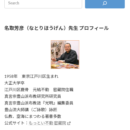
名取芳彦（なとりほうげん）先生 プロフィール
1958年 東京江戸川区生まれ
大正大学卒
江戸川区鹿骨 元結不動 密蔵院住職
真言宗豊山派布教研究所研究員
真言宗豊山派布教誌『光明』編集委員
豊山流大師講（ご詠歌）詠匠
仏教、空海にまつわる著書多数
公式サイト：
もっとい不動 密蔵院