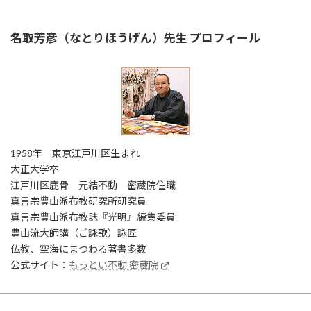
名取芳彦（なとりほうげん）先生 プロフィール
1958年 東京江戸川区生まれ
大正大学卒
江戸川区鹿骨 元結不動 密蔵院住職
真言宗豊山派布教研究所研究員
真言宗豊山派布教誌『光明』編集委員
豊山流大師講（ご詠歌）詠匠
仏教、空海にまつわる著書多数
公式サイト：
もっとい不動 密蔵院