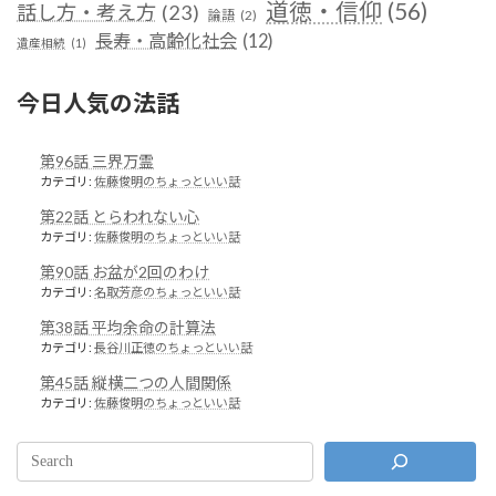
道徳・信仰
(56)
話し方・考え方
(23)
論語
(2)
長寿・高齢化社会
(12)
遺産相続
(1)
今日人気の法話
第96話 三界万霊
カテゴリ:
佐藤俊明のちょっといい話
第22話 とらわれない心
カテゴリ:
佐藤俊明のちょっといい話
第90話 お盆が2回のわけ
カテゴリ:
名取芳彦のちょっといい話
第38話 平均余命の計算法
カテゴリ:
長谷川正徳のちょっといい話
第45話 縦横二つの人間関係
カテゴリ:
佐藤俊明のちょっといい話