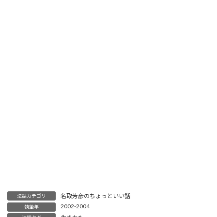
う。でもそれは結果論です。手相に左右されず、自
分がここにいる数々の良い条件（おかげ）を思い、
精一杯に相手のことを考えて生きていけば（とても
勇気がいりますが）、占いはイラナイと今は思って
ます。
次回も占いつながり、墓相でいきます。お墓に大
きくなる木を植えちゃいけない本当の理由は？
Threads
Facebook
X
LINE
Copy
名取芳彦のちょっといい話
法話カテゴリ
2002-2004
執筆年