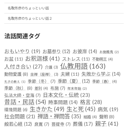
名取芳彦のちょっといい話
名取芳彦のちょっといい話２
法話関連タグ
おもいやり
(19)
お彼岸
(14)
お墓参り
(12)
お施餓鬼
(2)
お釈迦様
(41)
お盆
(11)
ストレス
(11)
不動明王
(4)
仏教用語
(163)
人付き合い
(27)
介護
(3)
失敗から学ぶ
(14)
夫婦
(11)
動物愛護
(8)
坐禅（座禅）
(3)
季節（夏）
(12)
季節（冬）
(7)
季節（春）
(4)
孔子の教え
(1)
季節（秋）
(8)
布施
(7)
差別
(4)
年末年始
(2)
日本文化・伝統
(23)
弘法大師・空海
(7)
昔話・民話
(54)
格言
(28)
時事問題
(14)
生きかた
(49)
生と死
(45)
病気
(19)
環境問題
(6)
禅語・禅問答
(35)
社会問題
(21)
聲明
(8)
結婚
(4)
親子
(41)
葬儀
(17)
般若心経
(12)
良寛
(7)
菩提寺
(7)