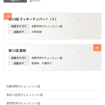
生きかた
法話タグ
≪前
第50話 ラッキーナンバー7 〔 II 〕
法話カテゴリ
名取芳彦のちょっといい話
法話タグ
お釈迦様
次≫
第52話 墓相
法話カテゴリ
名取芳彦のちょっといい話
法話タグ
菩提寺
、
お墓参り
佐藤俊明のちょっといい話
長谷川正徳のちょっといい話
菅野秀浩のちょっといい話