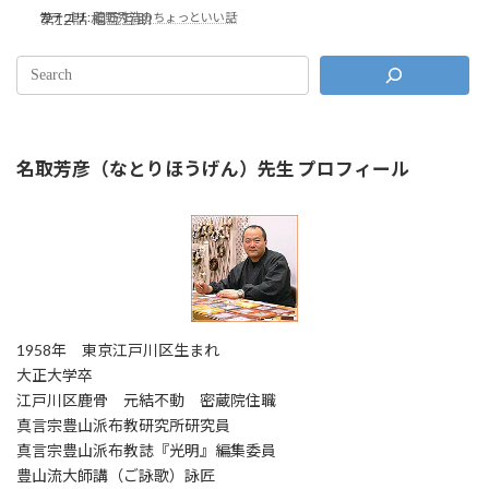
第12話 相互互助
カテゴリ:
菅野秀浩のちょっといい話
名取芳彦（なとりほうげん）先生 プロフィール
1958年 東京江戸川区生まれ
大正大学卒
江戸川区鹿骨 元結不動 密蔵院住職
真言宗豊山派布教研究所研究員
真言宗豊山派布教誌『光明』編集委員
豊山流大師講（ご詠歌）詠匠