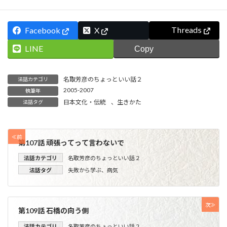
Threads
Facebook
X
LINE
Copy
名取芳彦のちょっといい話２
法話カテゴリ
2005-2007
執筆年
日本文化・伝統
、
生きかた
法話タグ
≪前
第107話 頑張ってって言わないで
法話カテゴリ
名取芳彦のちょっといい話２
法話タグ
失敗から学ぶ
、
病気
次≫
第109話 石橋の向う側
法話カテゴリ
名取芳彦のちょっといい話２