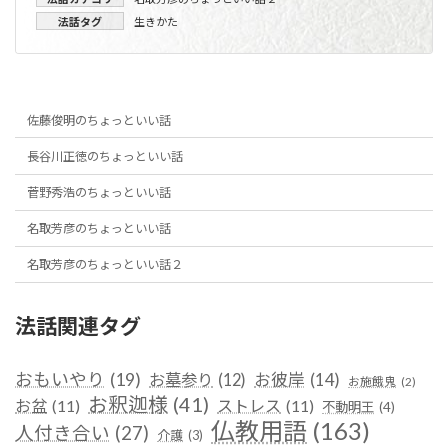
法話タグ
生きかた
佐藤俊明のちょっといい話
長谷川正徳のちょっといい話
菅野秀浩のちょっといい話
名取芳彦のちょっといい話
名取芳彦のちょっといい話２
法話関連タグ
おもいやり
(19)
お彼岸
(14)
お墓参り
(12)
お施餓鬼
(2)
お釈迦様
(41)
お盆
(11)
ストレス
(11)
不動明王
(4)
仏教用語
(163)
人付き合い
(27)
介護
(3)