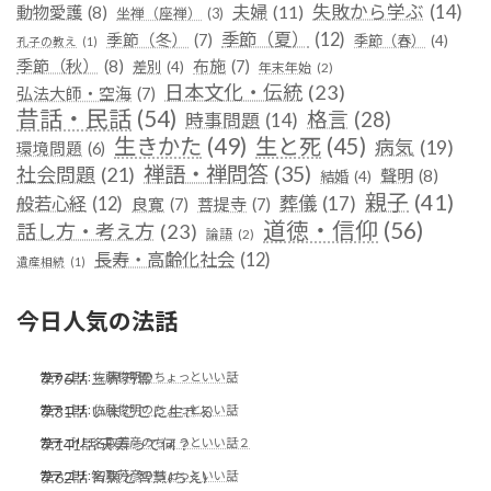
失敗から学ぶ
(14)
夫婦
(11)
動物愛護
(8)
坐禅（座禅）
(3)
季節（夏）
(12)
季節（冬）
(7)
季節（春）
(4)
孔子の教え
(1)
季節（秋）
(8)
布施
(7)
差別
(4)
年末年始
(2)
日本文化・伝統
(23)
弘法大師・空海
(7)
昔話・民話
(54)
格言
(28)
時事問題
(14)
生きかた
(49)
生と死
(45)
病気
(19)
環境問題
(6)
禅語・禅問答
(35)
社会問題
(21)
聲明
(8)
結婚
(4)
親子
(41)
葬儀
(17)
般若心経
(12)
良寛
(7)
菩提寺
(7)
道徳・信仰
(56)
話し方・考え方
(23)
論語
(2)
長寿・高齢化社会
(12)
遺産相続
(1)
今日人気の法話
第96話 三界万霊
カテゴリ:
佐藤俊明のちょっといい話
第31話 いまここに生きる
カテゴリ:
佐藤俊明のちょっといい話
第141話 天寿って何？
カテゴリ:
名取芳彦のちょっといい話２
第62話 智恵と智慧(ちえ)
カテゴリ:
名取芳彦のちょっといい話