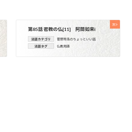
次≫
第85話 密教の仏[11] 阿閦如来i
法話カテゴリ
菅野秀浩のちょっといい話
法話タグ
仏教用語