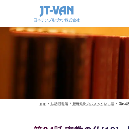
コ
ナ
ン
ビ
テ
ゲ
ン
ー
ツ
シ
へ
ョ
ス
ン
キ
に
ッ
移
プ
動
TOP
法話図書館
菅野秀浩のちょっといい話
第84話