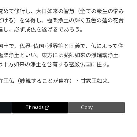
覚めて修行し、大日如来の智慧（全ての衆生の悩み
どける）を体得し、極楽浄土の輝く五色の蓮の花台
信し、必ず成仏を遂げるであろう。
土で、仏界･仏国･淨界等と同義で、仏によって住
極楽浄土といい、東方には薬師如来の淨瑠璃浄土
は十方如来の浄土を含有する密厳仏国に住す。
在王仏（妙観することが自在）・甘露王如来。
Threads
Copy