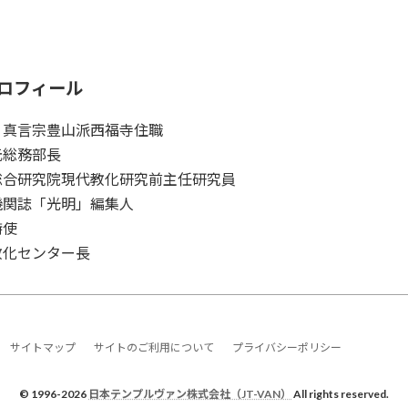
ロフィール
 真言宗豊山派西福寺住職
元総務部長
総合研究院現代教化研究前主任研究員
機関誌「光明」編集人
特使
教化センター長
サイトマップ
サイトのご利用について
プライバシーポリシー
© 1996-2026
日本テンプルヴァン株式会社（JT-VAN）
All rights reserved.