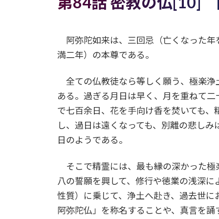
第84話 密教の仏[10]
阿弥陀如来は、三回忌（亡くなった年
満二年）の本尊である。
全ての仏教徒なら等しく願う、極楽浄
ある。過ぎる月日は早く、月を重ねて二
で七百余日、花を手向け香を焚いても、
し、過日は遠くなっても、別離の悲しみ
日のようである。
そこで精霊には、最も縁の深かった極
八の誓願を興して、修行や徳業の浅深に
性質）に乗じて、浄土へ赴き、過去世に
阿弥陀仏」を称名することや、真言を誦