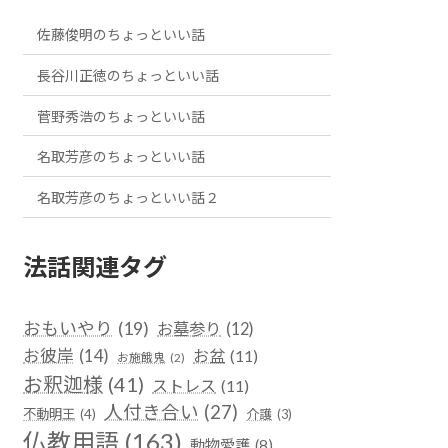
佐藤俊明のちょっといい話
長谷川正徳のちょっといい話
菅野秀浩のちょっといい話
名取芳彦のちょっといい話
名取芳彦のちょっといい話２
法話関連タグ
おもいやり
(19)
お墓参り
(12)
お彼岸
(14)
お盆
(11)
お施餓鬼
(2)
お釈迦様
(41)
ストレス
(11)
人付き合い
(27)
不動明王
(4)
介護
(3)
仏教用語
(163)
動物愛護
(8)