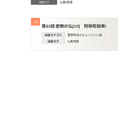
仏教用語
法話タグ
≪前
第83話 密教の仏[10] 阿弥陀如来i
法話カテゴリ
菅野秀浩のちょっといい話
法話タグ
仏教用語