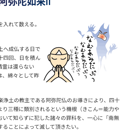
 阿弥陀如来ii
を入れて数える。
土へ成仏する日で
十四回、日を積ん
精霊は還らない
は、綿々として昨
楽浄土の教主である阿弥陀仏のお導きにより、四十
より三種に類別されるという機根（きこん＝能力や
おいて知らずに犯した諸々の罪科を、一心に「南無
することによって滅して頂きたい。