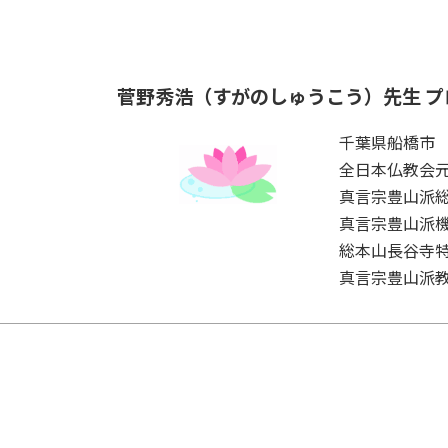
菅野秀浩（すがのしゅうこう）先生 プ
千葉県船橋市
全日本仏教会
真言宗豊山派
真言宗豊山派
総本山長谷寺
真言宗豊山派