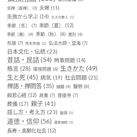
夫婦
(11)
坐禅（座禅）
(3)
失敗から学ぶ
(14)
孔子の教え
(1)
季節（夏）
(12)
季節（冬）
(7)
季節（秋）
(8)
季節（春）
(4)
差別
(4)
布施
(7)
弘法大師・空海
(7)
年末年始
(2)
日本文化・伝統
(23)
昔話・民話
(54)
時事問題
(14)
生きかた
(49)
格言
(28)
環境問題
(6)
生と死
(45)
社会問題
(21)
病気
(19)
禅語・禅問答
(35)
聲明
(8)
結婚
(4)
般若心経
(12)
良寛
(7)
菩提寺
(7)
親子
(41)
葬儀
(17)
話し方・考え方
(23)
論語
(2)
道徳・信仰
(56)
遺産相続
(1)
長寿・高齢化社会
(12)