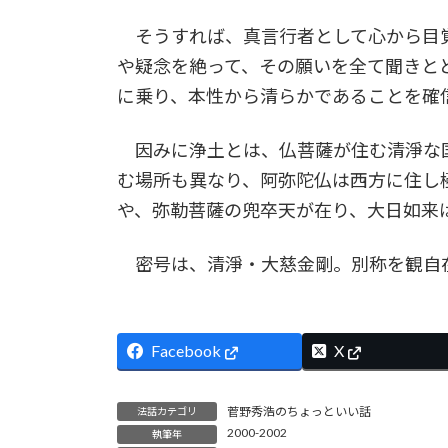
そうすれば、真言行者として心から目
や疑念を絶って、その願いを全て聞きと
に乗り、本性から清らかであることを確
因みに浄土とは、仏菩薩が住む清淨な国
む場所も異なり、阿弥陀仏は西方に住し
や、弥勒菩薩の兜卒天が在り、大日如来
密号は、清淨・大慈金剛。別称を観自
Facebook
X
菅野秀浩のちょっといい話
法話カテゴリ
2000-2002
執筆年