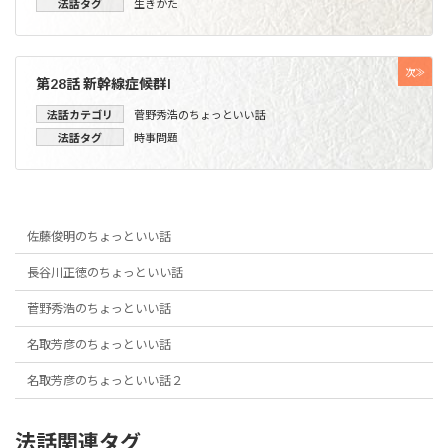
法話タグ
生きかた
次≫
第28話 新幹線症候群I
法話カテゴリ
菅野秀浩のちょっといい話
法話タグ
時事問題
佐藤俊明のちょっといい話
長谷川正徳のちょっといい話
菅野秀浩のちょっといい話
名取芳彦のちょっといい話
名取芳彦のちょっといい話２
法話関連タグ