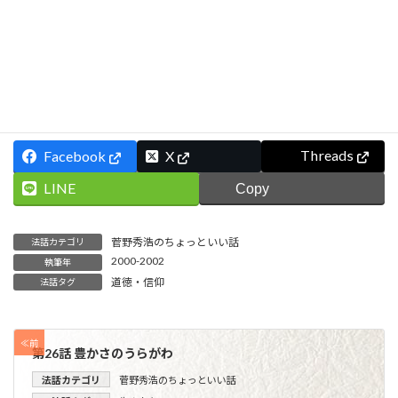
しかし、２1世紀の現代こそ、本能に赴くまま振
る舞うのではなく、これだけは守ろうという「冥界
の鏡」を、一人一人が必ず持ちたいものである。
Threads
Facebook
X
LINE
Copy
菅野秀浩のちょっといい話
法話カテゴリ
2000-2002
執筆年
道徳・信仰
法話タグ
≪前
第26話 豊かさのうらがわ
法話カテゴリ
菅野秀浩のちょっといい話