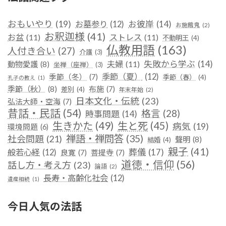
おもいやり
(19)
お彼岸
(14)
お墓参り
(12)
お施餓鬼
(2)
お釈迦様
(41)
お盆
(11)
ストレス
(11)
不動明王
(4)
仏教用語
(163)
人付き合い
(27)
介護
(3)
失敗から学ぶ
(14)
夫婦
(11)
動物愛護
(8)
坐禅（座禅）
(3)
季節（夏）
(12)
季節（冬）
(7)
季節（春）
(4)
孔子の教え
(1)
季節（秋）
(8)
布施
(7)
差別
(4)
年末年始
(2)
日本文化・伝統
(23)
弘法大師・空海
(7)
昔話・民話
(54)
格言
(28)
時事問題
(14)
生きかた
(49)
生と死
(45)
病気
(19)
環境問題
(6)
禅語・禅問答
(35)
社会問題
(21)
聲明
(8)
結婚
(4)
親子
(41)
葬儀
(17)
般若心経
(12)
良寛
(7)
菩提寺
(7)
道徳・信仰
(56)
話し方・考え方
(23)
論語
(2)
長寿・高齢化社会
(12)
遺産相続
(1)
今日人気の法話