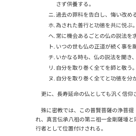
さず供養する。
過去の罪科を告白し、悔い改め
為された善行と功徳を共に悦ぶ
常に機会あるごとの仏の説法を
いつの世も仏の正道が続く事を
いかなる時も、仏の説法を聞き
自分を取り巻く全てを師と敬う
自分を取り巻く全てと功徳を分
更に、長寿延命の仏としても汎く信仰
殊に密教では、この普賢菩薩の浄菩提
れ、真言伝承八祖の第ニ祖一金剛薩埵と
行者として位置付けされる。