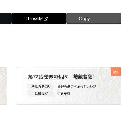
Threads
Copy
次≫
第73話 密教の仏[5] 地蔵菩薩i
法話カテゴリ
菅野秀浩のちょっといい話
法話タグ
仏教用語