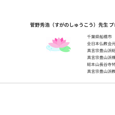
菅野秀浩（すがのしゅうこう）先生 プ
千葉県船橋市
全日本仏教会
真言宗豊山派
真言宗豊山派
総本山長谷寺
真言宗豊山派