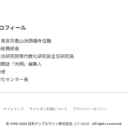
ロフィール
 真言宗豊山派西福寺住職
元総務部長
総合研究院現代教化研究前主任研究員
機関誌「光明」編集人
特使
教化センター長
サイトマップ
サイトのご利用について
プライバシーポリシー
© 1996-2026
日本テンプルヴァン株式会社（JT-VAN）
All rights reserved.