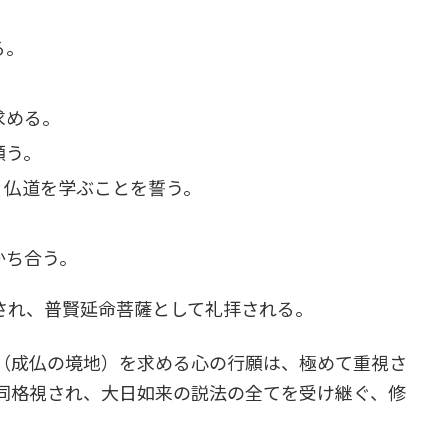
る。
。
求める。
願う。
、仏道を学ぶことを誓う。
。
かち合う。
され、普賢延命菩薩として礼拝される。
（成仏の境地）を求める心の行願は、極めて重視さ
同格視され、大日如来の説法の全てを受け継ぐ、修