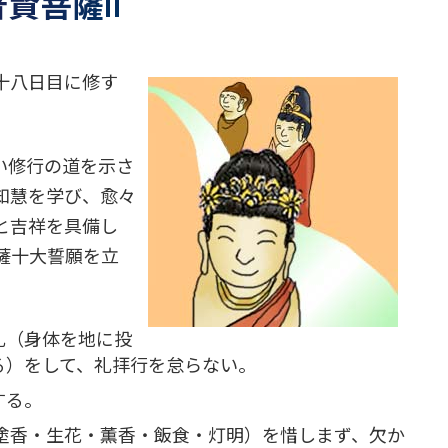
普賢菩薩ii
十八日目に修す
い修行の道を示さ
知慧を学び、愈々
と吉祥を具備し
薩十大誓願を立
礼（身体を地に投
る）をして、礼拝行を怠らない。
する。
・塗香・生花・薫香・飯食・灯明）を惜しまず、欠か