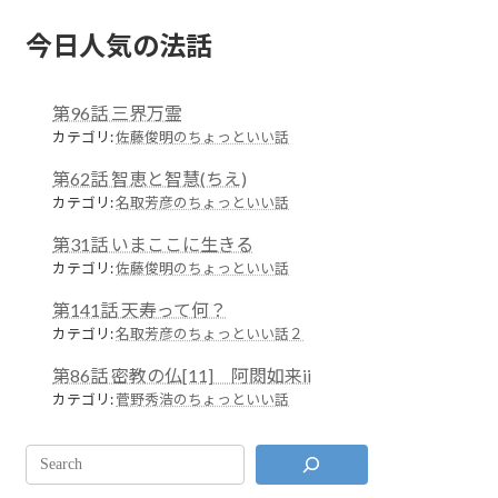
今日人気の法話
第96話 三界万霊
カテゴリ:
佐藤俊明のちょっといい話
第62話 智恵と智慧(ちえ)
カテゴリ:
名取芳彦のちょっといい話
第31話 いまここに生きる
カテゴリ:
佐藤俊明のちょっといい話
第141話 天寿って何？
カテゴリ:
名取芳彦のちょっといい話２
第86話 密教の仏[11] 阿閦如来ii
カテゴリ:
菅野秀浩のちょっといい話