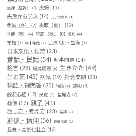
夫婦
(11)
坐禅（座禅）
(3)
失敗から学ぶ
(14)
孔子の教え
(1)
季節（夏）
(12)
季節（冬）
(7)
季節（秋）
(8)
季節（春）
(4)
差別
(4)
布施
(7)
弘法大師・空海
(7)
年末年始
(2)
日本文化・伝統
(23)
昔話・民話
(54)
時事問題
(14)
生きかた
(49)
格言
(28)
環境問題
(6)
生と死
(45)
社会問題
(21)
病気
(19)
禅語・禅問答
(35)
聲明
(8)
結婚
(4)
般若心経
(12)
良寛
(7)
菩提寺
(7)
親子
(41)
葬儀
(17)
話し方・考え方
(23)
論語
(2)
道徳・信仰
(56)
遺産相続
(1)
長寿・高齢化社会
(12)