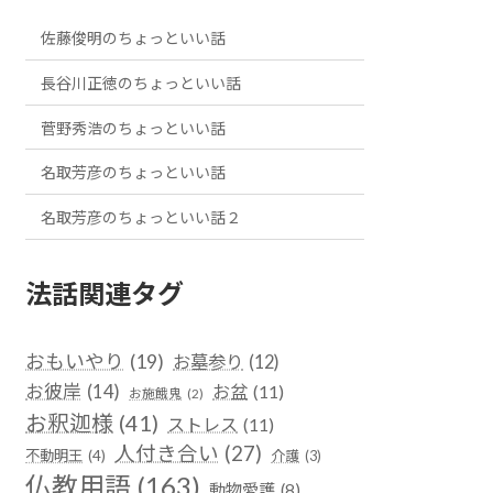
佐藤俊明のちょっといい話
長谷川正徳のちょっといい話
菅野秀浩のちょっといい話
名取芳彦のちょっといい話
名取芳彦のちょっといい話２
法話関連タグ
おもいやり
(19)
お墓参り
(12)
お彼岸
(14)
お盆
(11)
お施餓鬼
(2)
お釈迦様
(41)
ストレス
(11)
人付き合い
(27)
不動明王
(4)
介護
(3)
仏教用語
(163)
動物愛護
(8)