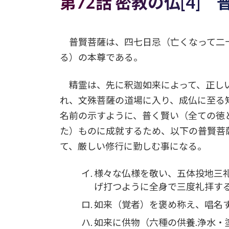
第72話 密教の仏[4] 
普賢菩薩は、四七日忌（亡くなって二
る）の本尊である。
精霊は、先に釈迦如来によって、正し
れ、文殊菩薩の道場に入り、成仏に至る
名前の示すように、普く賢い（全ての徳
た）ものに成就するため、以下の普賢菩
て、厳しい修行に勤しむ事になる。
様々な仏様を敬い、五体投地三
げ打つように全身で三度礼拝す
如来（覚者）を褒め称え、唱名
如来に供物（六種の供養.浄水