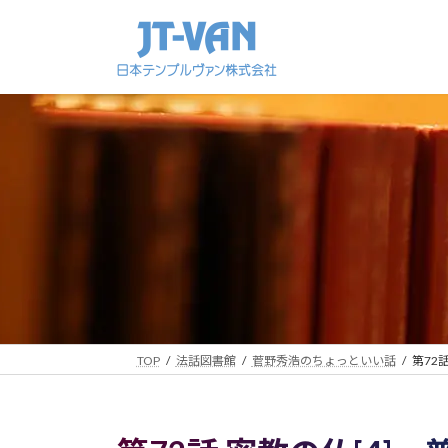
コ
ナ
ン
ビ
テ
ゲ
ン
ー
ツ
シ
へ
ョ
ス
ン
キ
に
ッ
移
プ
動
TOP
法話図書館
菅野秀浩のちょっといい話
第72話