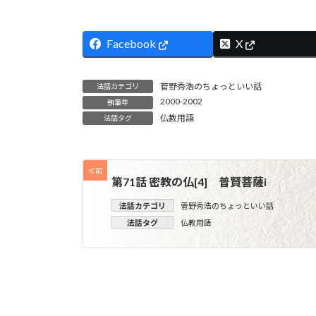
Facebook
X
菅野秀浩のちょっといい話
法話カテゴリ
2000-2002
執筆年
仏教用語
法話タグ
≪前
第71話 密教の仏[4] 普賢菩薩i
法話カテゴリ
菅野秀浩のちょっといい話
法話タグ
仏教用語